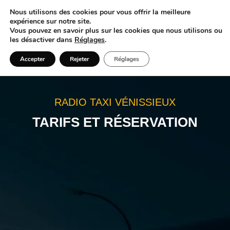
Nous utilisons des cookies pour vous offrir la meilleure
Chauffeur disponible immédiatement au Sud de Lyon &
expérience sur notre site.
Vénissieux —
Appeler le 06 71 95 54 33
Vous pouvez en savoir plus sur les cookies que nous utilisons ou
les désactiver dans
Réglages
.
Accepter
Rejeter
Réglages
RADIO TAXI VÉNISSIEUX
TARIFS ET RÉSERVATION